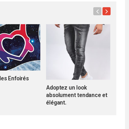
es Enfoirés
Déco 
floral
Adoptez un look
pour
absolument tendance et
inspi
élégant.