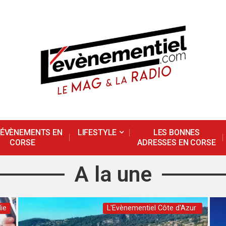
 ÉVÈNEMENTS EN
LIFESTYLE
LES BONNES
CORSE
ADRESSES EN CORSE
A la une
ie
L'Evènementiel Côte d'Azur