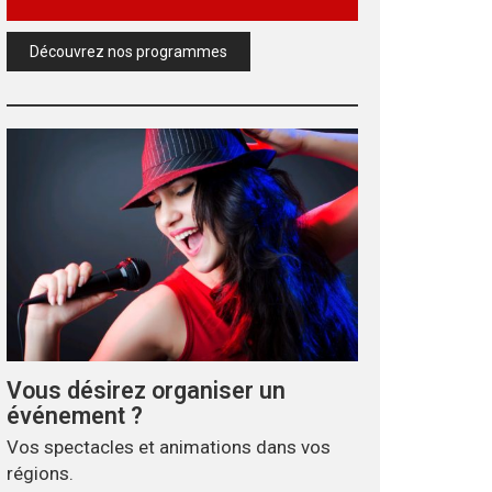
Découvrez nos programmes
de jardin & Art
Découvrez “Je suis
seule” le nouveau single
 un printemps
de Flora Acosta
rant
Vous désirez organiser un
événement ?
Vos spectacles et animations dans vos
régions.