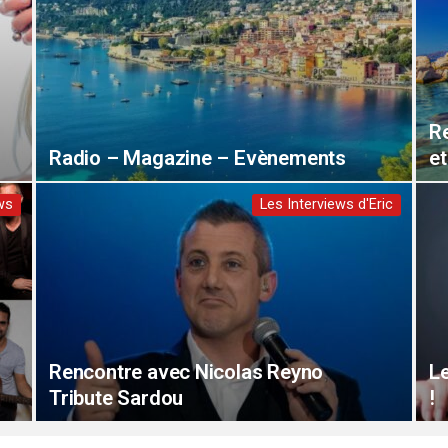
Re
Radio – Magazine – Evènements
et
ws
Les Interviews d'Eric
Rencontre avec Nicolas Reyno
L
Tribute Sardou
!