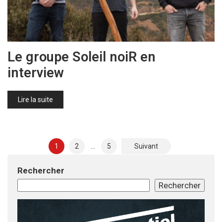
Le groupe Soleil noiR en
interview
Lire la suite
Pagination
1
2
…
5
Suivant
des
Rechercher
publications
Rechercher