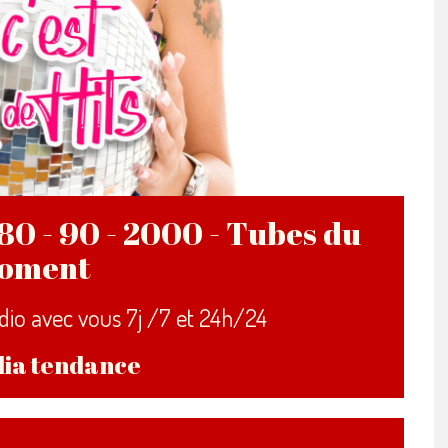
80 - 90 - 2000 - Tubes du
oment
dio avec vous 7j /7 et 24h/24
ia tendance