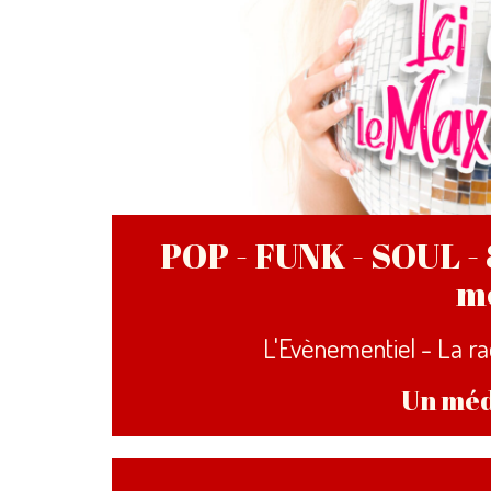
POP - FUNK - SOUL - 
m
L'Evènementiel - La ra
Un méd