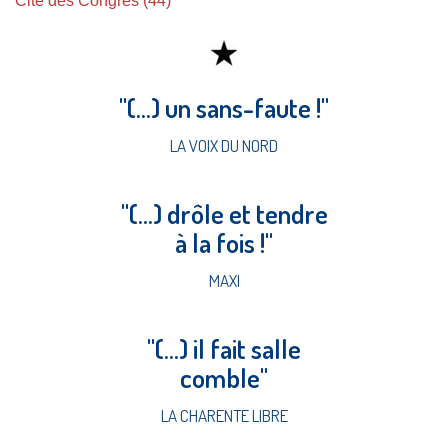
Cité des Congrès (44)
"(...) un sans-faute !"
LA VOIX DU NORD
"(...) drôle et tendre
à la fois !"
MAXI
"(...) il fait salle
comble"
LA CHARENTE LIBRE