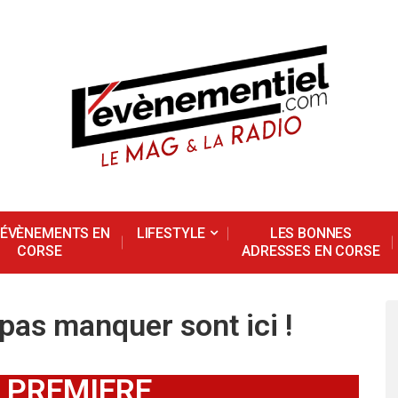
 ÉVÈNEMENTS EN
LIFESTYLE
LES BONNES
CORSE
ADRESSES EN CORSE
as manquer sont ici !
 PREMIERE