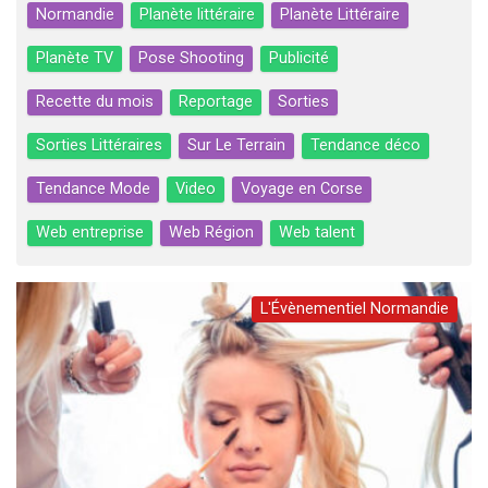
Normandie
Planète littéraire
Planète Littéraire
Planète TV
Pose Shooting
Publicité
Recette du mois
Reportage
Sorties
Sorties Littéraires
Sur Le Terrain
Tendance déco
Tendance Mode
Video
Voyage en Corse
Web entreprise
Web Région
Web talent
L'Évènementiel Normandie