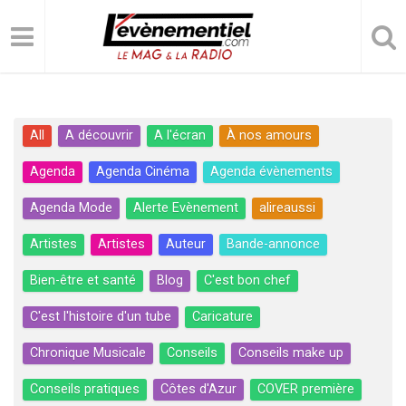
All
A découvrir
A l'écran
À nos amours
Agenda
Agenda Cinéma
Agenda évènements
Agenda Mode
Alerte Evènement
alireaussi
Artistes
Artistes
Auteur
Bande-annonce
Bien-être et santé
Blog
C'est bon chef
C'est l'histoire d'un tube
Caricature
Chronique Musicale
Conseils
Conseils make up
Conseils pratiques
Côtes d'Azur
COVER première