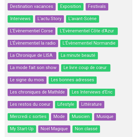
Destination vacances
Exposition
Festivals
Interviews
L'actu Story
L'avant-Scène
L'Evènementiel Corse
L'Evènementiel Côte d'Azur
L'Évènementiel la radio
L'Évènementiel Normandie
La Chronique de LISA
La minute beauté
La mode fait son show
Le livre coup de cœur
Le signe du mois
Les bonnes adresses
Les chroniques de Mathilde
Les Interviews d'Eric
Les restos du coeur
Lifestyle
Littérature
Mercredi c sorties
Mode
Musicien
Musique
My Start-Up
Noël Magique
Non classé