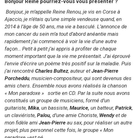
Bonjour Reine pourriez-vous vous présenter ?
Bonjour, je m’appelle Reine Renou, je vis en Corse à
Ajaccio, je n’étais qu’une simple vendeuse quand, en
2014 à l’âge de 50 ans, ma vie a basculé. L’annonce de
mon cancer du sein m’a tout d’abord anéantie mais
rapidement j’ai commencé à voir la vie d’une autre
façon… Petit à petit j’ai appris à profiter de chaque
moment important que la vie me présentait. J’ai éprouvé
l’envie d’écrire un poème très positif sur la maladie. Puis
j’ai rencontré
Charles Bultez
, auteur et
Jean-Pierre
Porcheddu
, musicien-compositeur, qui sont devenus des
amis chers. Ensemble nous avons réalisés la chanson
« Mon paradoxe » sortie en CD. Par la suite nous avons
constitués un groupe de musiciens, formé d’un
guitariste,
Mika
, un bassiste,
Maurice,
un batteur,
Patrick
,
un claviériste,
Palou,
d’une amie Choriste,
Wendy
et de
mon fidèle ami
Jean-Pierre
au sax, pour réaliser un autre
projet, plus personnel cette fois, le groupe « Mon
paradoxe »est né.