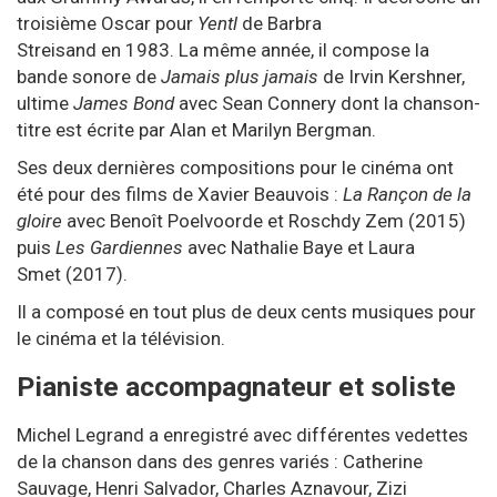
troisième Oscar pour
Yentl
de
Barbra
Streisand
en
1983
. La même année, il compose la
bande sonore de
Jamais plus jamais
de
Irvin Kershner
,
ultime
James Bond
avec
Sean Connery
dont la chanson-
titre est écrite par
Alan
et
Marilyn Bergman
.
Ses deux dernières compositions pour le cinéma ont
été pour des films de
Xavier Beauvois
:
La Rançon de la
gloire
avec
Benoît Poelvoorde
et
Roschdy Zem
(
2015
)
puis
Les Gardiennes
avec
Nathalie Baye
et
Laura
Smet
(
2017
).
Il a composé en tout plus de deux cents musiques pour
le cinéma et la télévision.
Pianiste accompagnateur et soliste
Michel Legrand a enregistré avec différentes vedettes
de la chanson dans des genres variés :
Catherine
Sauvage
,
Henri Salvador
,
Charles Aznavour
,
Zizi