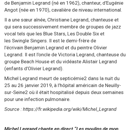
de Benjamin Legrand (né en 1962), chanteur, d’
Eugénie
Angot
(née en 1970), cavalière de niveau international.
Il a une sœur aînée,
Christiane Legrand
, chanteuse et
qui sera successivement membre de groupes de
jazz
vocal
tels que les
Blue Stars
,
Les Double Six
et
les
Swingle Singers
. Il est le demi-frère de
l’écrivain
Benjamin Legrand
et du peintre
Olivier
Legrand
. Il est l’oncle de Victoria Legrand, chanteuse du
groupe
Beach House
et du vidéaste Alistair Legrand
(enfants d’Olivier Legrand).
Michel Legrand meurt de
septicémie
2
dans la nuit du
25 au 26 janvier 2019, à l’
hôpital américain de Neuilly-
sur-Seine
2
où il était hospitalisé depuis deux semaines
pour une
infection pulmonaire
.
Source :
https://fr.wikipedia.org/wiki/Michel_Legrand
Michel Legrand chante en direct “Les moulins de mon