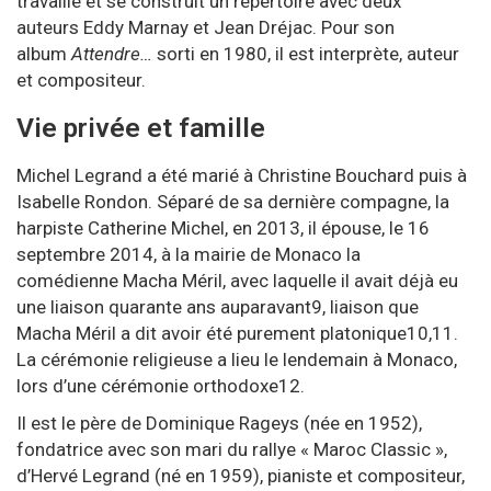
travaille et se construit un répertoire avec deux
auteurs
Eddy Marnay
et
Jean Dréjac
. Pour son
album
Attendre…
sorti en 1980, il est interprète, auteur
et compositeur
.
Vie privée et famille
Michel Legrand a été marié à Christine Bouchard puis à
Isabelle Rondon. Séparé de sa dernière compagne, la
harpiste
Catherine Michel
, en 2013, il épouse, le 16
septembre 2014, à la mairie de
Monaco
la
comédienne
Macha Méril
, avec laquelle il avait déjà eu
une liaison quarante ans auparavant
9
, liaison que
Macha Méril a dit avoir été purement platonique
10
,
11
.
La cérémonie religieuse a lieu le lendemain à
Monaco
,
lors d’une cérémonie orthodoxe
12
.
Il est le père de Dominique Rageys (née en 1952),
fondatrice avec son mari du rallye « Maroc Classic »,
d’Hervé Legrand (né en 1959), pianiste et compositeur,