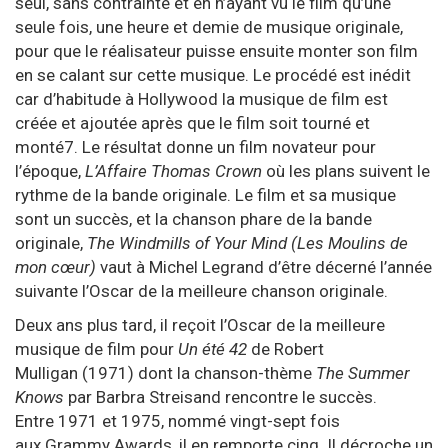
seul, sans contrainte et en n’ayant vu le film qu’une
seule fois, une heure et demie de musique originale,
pour que le réalisateur puisse ensuite monter son film
en se calant sur cette musique. Le procédé est inédit
car d’habitude à Hollywood la musique de film est
créée et ajoutée après que le film soit tourné et
monté
7
. Le résultat donne un film novateur pour
l’époque,
L’Affaire Thomas Crown
où les plans suivent le
rythme de la bande originale. Le film et sa musique
sont un succès, et la chanson phare de la bande
originale,
The Windmills of Your Mind (Les Moulins de
mon cœur)
vaut à Michel Legrand d’être décerné l’année
suivante l’
Oscar de la meilleure chanson originale
.
Deux ans plus tard, il reçoit l’
Oscar de la meilleure
musique de film
pour
Un été 42
de
Robert
Mulligan
(1971) dont la chanson-thème
The Summer
Knows
par
Barbra Streisand
rencontre le succès.
Entre
1971
et
1975
, nommé vingt-sept fois
aux
Grammy Awards
, il en remporte cinq. Il décroche un