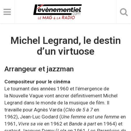
Michel Legrand, le destin
d’un virtuose
Arrangeur et jazzman
Compositeur pour le cinéma
Le tournant des années 1960 et l’émergence de
la
Nouvelle Vague
vont ancrer définitivement Michel
Legrand dans le monde de la musique de film. Il
travaille pour
Agnès Varda
(
Cléo de 5 à 7
en
1962),
Jean-Luc Godard
(
Une femme est une femme
en
1961,
Vivre sa vie
en 1962 et
Bande à part
en 1964) et
surtout
Jacques Demy
(
Lola
en 1961,
Les Parapluies de