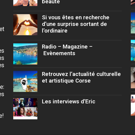
beauté
Si vous êtes en recherche
d’une surprise sortant de
et
l’ordinaire
Radio – Magazine –
es
Evènements
ns
es
Retrouvez l’actualité culturelle
et artistique Corse
e:
es
Les interviews d’Eric
e!