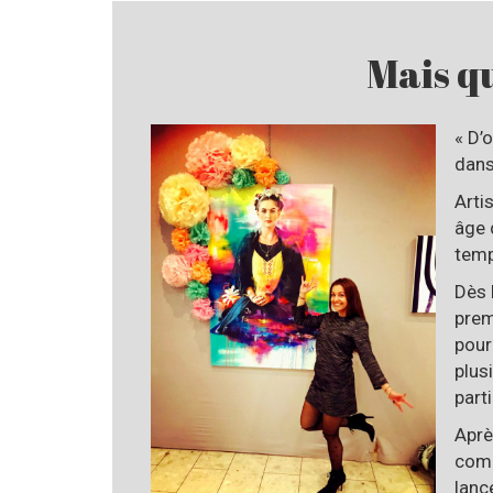
Mais qu
« D’
dans
Arti
âge 
temp
Dès 
prem
pour
plus
part
Aprè
comm
lanc